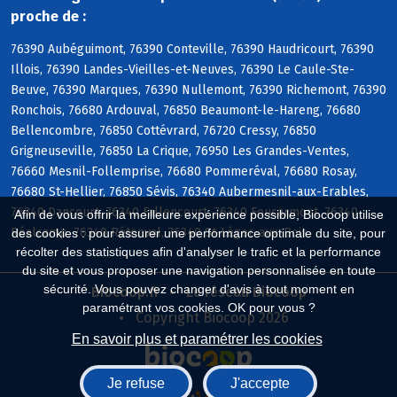
proche de :
76390 Aubéguimont, 76390 Conteville, 76390 Haudricourt, 76390
Illois, 76390 Landes-Vieilles-et-Neuves, 76390 Le Caule-Ste-
Beuve, 76390 Marques, 76390 Nullemont, 76390 Richemont, 76390
Ronchois, 76680 Ardouval, 76850 Beaumont-le-Hareng, 76680
Bellencombre, 76850 Cottévrard, 76720 Cressy, 76850
Grigneuseville, 76850 La Crique, 76950 Les Grandes-Ventes,
76660 Mesnil-Follemprise, 76680 Pommeréval, 76680 Rosay,
76680 St-Hellier, 76850 Sévis, 76340 Aubermesnil-aux-Erables,
76340 Dancourt, 76340 Fallencourt, 76340 Foucarmont, 76340
Afin de vous offrir la meilleure expérience possible, Biocoop utilise
Réalcamp, 76340 Rétonval, 76340 St-Léger-aux-Bois
des cookies : pour assurer une performance optimale du site, pour
récolter des statistiques afin d'analyser le trafic et la performance
du site et vous proposer une navigation personnalisée en toute
sécurité. Vous pouvez changer d'avis à tout moment en
Biocoop.fr
Le réseau Biocoop
paramétrant vos cookies. OK pour vous ?
Copyright Biocoop 2026
En savoir plus et paramétrer les cookies
Je refuse
J'accepte