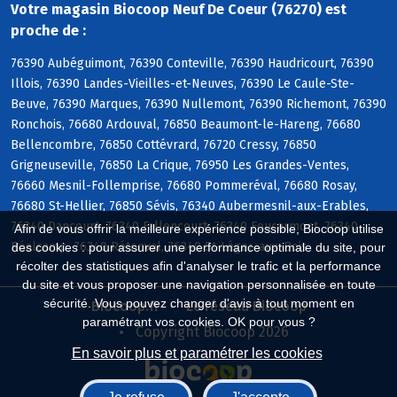
Votre magasin Biocoop Neuf De Coeur (76270) est
proche de :
76390 Aubéguimont, 76390 Conteville, 76390 Haudricourt, 76390
Illois, 76390 Landes-Vieilles-et-Neuves, 76390 Le Caule-Ste-
Beuve, 76390 Marques, 76390 Nullemont, 76390 Richemont, 76390
Ronchois, 76680 Ardouval, 76850 Beaumont-le-Hareng, 76680
Bellencombre, 76850 Cottévrard, 76720 Cressy, 76850
Grigneuseville, 76850 La Crique, 76950 Les Grandes-Ventes,
76660 Mesnil-Follemprise, 76680 Pommeréval, 76680 Rosay,
76680 St-Hellier, 76850 Sévis, 76340 Aubermesnil-aux-Erables,
76340 Dancourt, 76340 Fallencourt, 76340 Foucarmont, 76340
Afin de vous offrir la meilleure expérience possible, Biocoop utilise
Réalcamp, 76340 Rétonval, 76340 St-Léger-aux-Bois
des cookies : pour assurer une performance optimale du site, pour
récolter des statistiques afin d'analyser le trafic et la performance
du site et vous proposer une navigation personnalisée en toute
sécurité. Vous pouvez changer d'avis à tout moment en
Biocoop.fr
Le réseau Biocoop
paramétrant vos cookies. OK pour vous ?
Copyright Biocoop 2026
En savoir plus et paramétrer les cookies