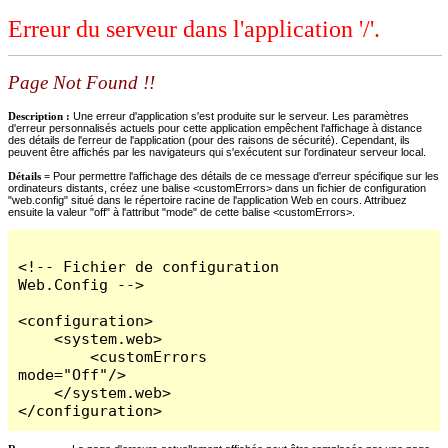
Erreur du serveur dans l'application '/'.
Page Not Found !!
Description :
Une erreur d'application s'est produite sur le serveur. Les paramètres
d'erreur personnalisés actuels pour cette application empêchent l'affichage à distance
des détails de l'erreur de l'application (pour des raisons de sécurité). Cependant, ils
peuvent être affichés par les navigateurs qui s'exécutent sur l'ordinateur serveur local.
Détails =
Pour permettre l'affichage des détails de ce message d'erreur spécifique sur les
ordinateurs distants, créez une balise <customErrors> dans un fichier de configuration
"web.config" situé dans le répertoire racine de l'application Web en cours. Attribuez
ensuite la valeur "off" à l'attribut "mode" de cette balise <customErrors>.
<!-- Fichier de configuration 
Web.Config -->

<configuration>

    <system.web>

        <customErrors 
mode="Off"/>

    </system.web>

</configuration>