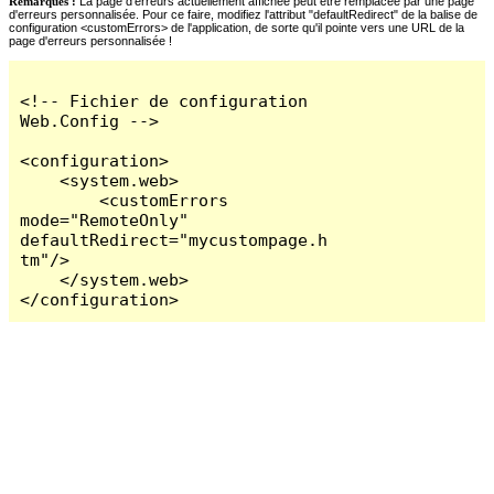
Remarques :
La page d'erreurs actuellement affichée peut être remplacée par une page
d'erreurs personnalisée. Pour ce faire, modifiez l'attribut "defaultRedirect" de la balise de
configuration <customErrors> de l'application, de sorte qu'il pointe vers une URL de la
page d'erreurs personnalisée !
<!-- Fichier de configuration 
Web.Config -->

<configuration>

    <system.web>

        <customErrors 
mode="RemoteOnly" 
defaultRedirect="mycustompage.h
tm"/>

    </system.web>

</configuration>