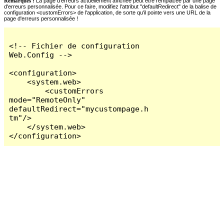
Remarques :
La page d'erreurs actuellement affichée peut être remplacée par une page
d'erreurs personnalisée. Pour ce faire, modifiez l'attribut "defaultRedirect" de la balise de
configuration <customErrors> de l'application, de sorte qu'il pointe vers une URL de la
page d'erreurs personnalisée !
<!-- Fichier de configuration 
Web.Config -->

<configuration>

    <system.web>

        <customErrors 
mode="RemoteOnly" 
defaultRedirect="mycustompage.h
tm"/>

    </system.web>

</configuration>