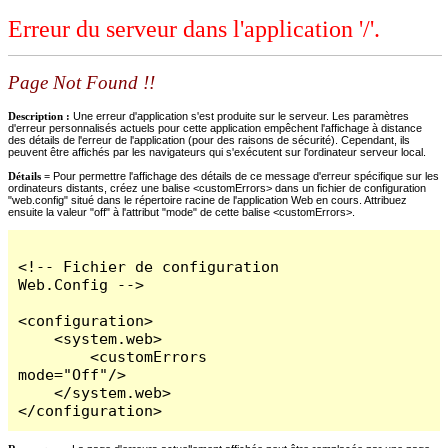
Erreur du serveur dans l'application '/'.
Page Not Found !!
Description :
Une erreur d'application s'est produite sur le serveur. Les paramètres
d'erreur personnalisés actuels pour cette application empêchent l'affichage à distance
des détails de l'erreur de l'application (pour des raisons de sécurité). Cependant, ils
peuvent être affichés par les navigateurs qui s'exécutent sur l'ordinateur serveur local.
Détails =
Pour permettre l'affichage des détails de ce message d'erreur spécifique sur les
ordinateurs distants, créez une balise <customErrors> dans un fichier de configuration
"web.config" situé dans le répertoire racine de l'application Web en cours. Attribuez
ensuite la valeur "off" à l'attribut "mode" de cette balise <customErrors>.
<!-- Fichier de configuration 
Web.Config -->

<configuration>

    <system.web>

        <customErrors 
mode="Off"/>

    </system.web>

</configuration>