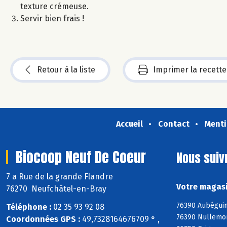
texture crémeuse.
Servir bien frais !
Retour à la liste
Imprimer la recette
Accueil
Contact
Menti
Biocoop Neuf De Coeur
Nous suiv
7 a Rue de la grande Flandre
Votre magasi
76270 Neufchâtel-en-Bray
76390 Aubéguimo
Téléphone :
02 35 93 92 08
76390 Nullemon
Coordonnées GPS :
49,7328164676709 ° ,