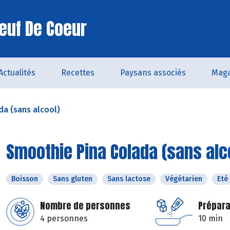
euf De Coeur
Actualités
Recettes
Paysans associés
Maga
a (sans alcool)
Smoothie Pina Colada (sans alc
Boisson
Sans gluten
Sans lactose
Végétarien
Eté
Nombre de personnes
Prépara
4 personnes
10 min