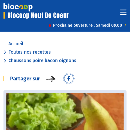
Biocoop Neuf De Coeur
Prochaine ouverture : Samedi 09:00
Accueil
Toutes nos recettes
Chaussons poire bacon oignons
Partager sur