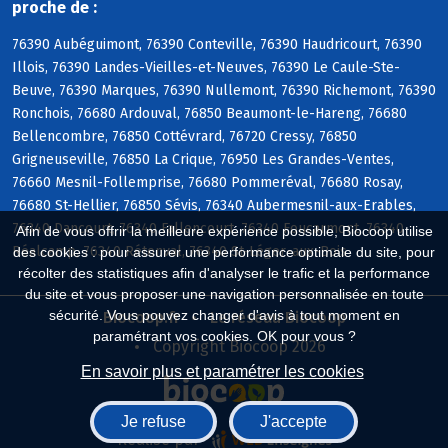
proche de :
76390 Aubéguimont, 76390 Conteville, 76390 Haudricourt, 76390
Illois, 76390 Landes-Vieilles-et-Neuves, 76390 Le Caule-Ste-
Beuve, 76390 Marques, 76390 Nullemont, 76390 Richemont, 76390
Ronchois, 76680 Ardouval, 76850 Beaumont-le-Hareng, 76680
Bellencombre, 76850 Cottévrard, 76720 Cressy, 76850
Grigneuseville, 76850 La Crique, 76950 Les Grandes-Ventes,
76660 Mesnil-Follemprise, 76680 Pommeréval, 76680 Rosay,
76680 St-Hellier, 76850 Sévis, 76340 Aubermesnil-aux-Erables,
76340 Dancourt, 76340 Fallencourt, 76340 Foucarmont, 76340
Afin de vous offrir la meilleure expérience possible, Biocoop utilise
Réalcamp, 76340 Rétonval, 76340 St-Léger-aux-Bois
des cookies : pour assurer une performance optimale du site, pour
récolter des statistiques afin d'analyser le trafic et la performance
du site et vous proposer une navigation personnalisée en toute
sécurité. Vous pouvez changer d'avis à tout moment en
Biocoop.fr
Le réseau Biocoop
paramétrant vos cookies. OK pour vous ?
Copyright Biocoop 2026
En savoir plus et paramétrer les cookies
Je refuse
J'accepte
Réalisé par