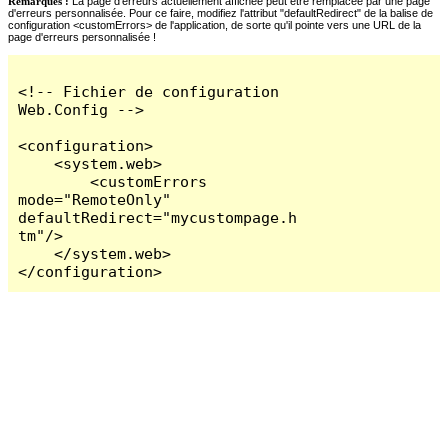
Remarques :
La page d'erreurs actuellement affichée peut être remplacée par une page
d'erreurs personnalisée. Pour ce faire, modifiez l'attribut "defaultRedirect" de la balise de
configuration <customErrors> de l'application, de sorte qu'il pointe vers une URL de la
page d'erreurs personnalisée !
<!-- Fichier de configuration 
Web.Config -->

<configuration>

    <system.web>

        <customErrors 
mode="RemoteOnly" 
defaultRedirect="mycustompage.h
tm"/>

    </system.web>

</configuration>