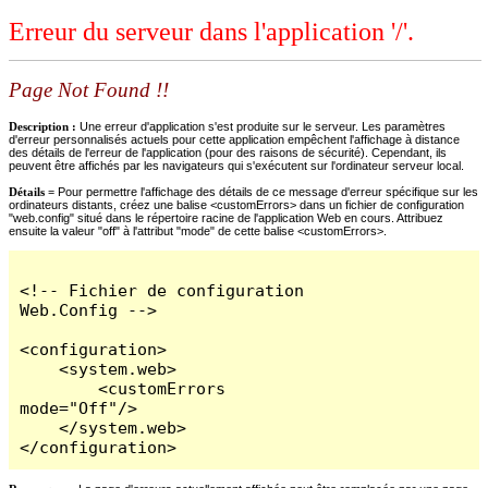
Erreur du serveur dans l'application '/'.
Page Not Found !!
Description :
Une erreur d'application s'est produite sur le serveur. Les paramètres
d'erreur personnalisés actuels pour cette application empêchent l'affichage à distance
des détails de l'erreur de l'application (pour des raisons de sécurité). Cependant, ils
peuvent être affichés par les navigateurs qui s'exécutent sur l'ordinateur serveur local.
Détails =
Pour permettre l'affichage des détails de ce message d'erreur spécifique sur les
ordinateurs distants, créez une balise <customErrors> dans un fichier de configuration
"web.config" situé dans le répertoire racine de l'application Web en cours. Attribuez
ensuite la valeur "off" à l'attribut "mode" de cette balise <customErrors>.
<!-- Fichier de configuration 
Web.Config -->

<configuration>

    <system.web>

        <customErrors 
mode="Off"/>

    </system.web>

</configuration>