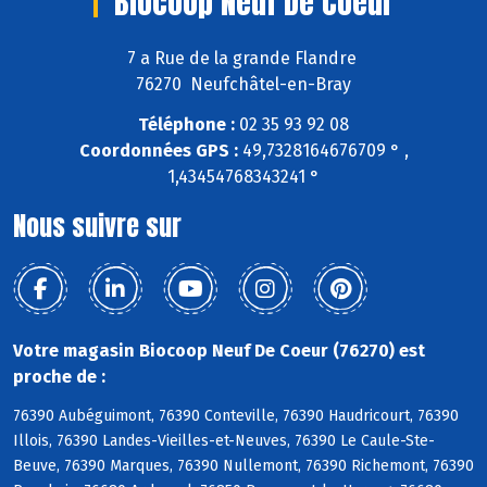
Biocoop Neuf De Coeur
7 a Rue de la grande Flandre
76270 Neufchâtel-en-Bray
Téléphone :
02 35 93 92 08
Coordonnées GPS :
49,7328164676709 ° ,
1,43454768343241 °
Nous suivre sur
Votre magasin Biocoop Neuf De Coeur (76270) est
proche de :
76390 Aubéguimont, 76390 Conteville, 76390 Haudricourt, 76390
Illois, 76390 Landes-Vieilles-et-Neuves, 76390 Le Caule-Ste-
Beuve, 76390 Marques, 76390 Nullemont, 76390 Richemont, 76390