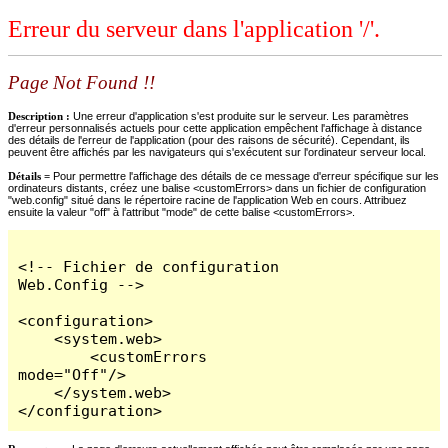
Erreur du serveur dans l'application '/'.
Page Not Found !!
Description :
Une erreur d'application s'est produite sur le serveur. Les paramètres
d'erreur personnalisés actuels pour cette application empêchent l'affichage à distance
des détails de l'erreur de l'application (pour des raisons de sécurité). Cependant, ils
peuvent être affichés par les navigateurs qui s'exécutent sur l'ordinateur serveur local.
Détails =
Pour permettre l'affichage des détails de ce message d'erreur spécifique sur les
ordinateurs distants, créez une balise <customErrors> dans un fichier de configuration
"web.config" situé dans le répertoire racine de l'application Web en cours. Attribuez
ensuite la valeur "off" à l'attribut "mode" de cette balise <customErrors>.
<!-- Fichier de configuration 
Web.Config -->

<configuration>

    <system.web>

        <customErrors 
mode="Off"/>

    </system.web>

</configuration>