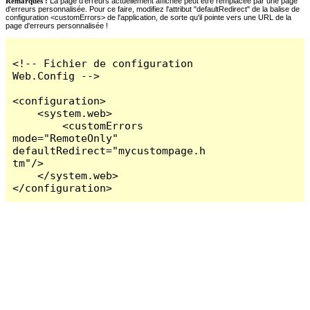
Remarques :
La page d'erreurs actuellement affichée peut être remplacée par une page
d'erreurs personnalisée. Pour ce faire, modifiez l'attribut "defaultRedirect" de la balise de
configuration <customErrors> de l'application, de sorte qu'il pointe vers une URL de la
page d'erreurs personnalisée !
<!-- Fichier de configuration 
Web.Config -->

<configuration>

    <system.web>

        <customErrors 
mode="RemoteOnly" 
defaultRedirect="mycustompage.h
tm"/>

    </system.web>

</configuration>