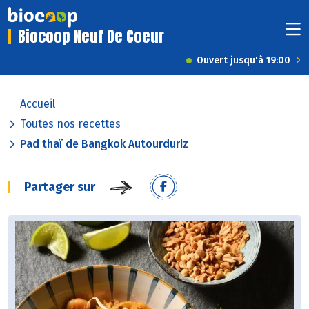
Biocoop Neuf De Coeur
Ouvert jusqu'à 19:00
Accueil
Toutes nos recettes
Pad thaï de Bangkok Autourduriz
Partager sur