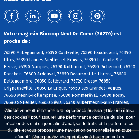
Votre magasin Biocoop Neuf De Coeur (76270) est
proche de :
76390 Aubéguimont, 76390 Conteville, 76390 Haudricourt, 76390
Illois, 76390 Landes-Vieilles-et-Neuves, 76390 Le Caule-Ste-
Beuve, 76390 Marques, 76390 Nullemont, 76390 Richemont, 76390
Ronchois, 76680 Ardouval, 76850 Beaumont-le-Hareng, 76680
Bellencombre, 76850 Cottévrard, 76720 Cressy, 76850
Grigneuseville, 76850 La Crique, 76950 Les Grandes-Ventes,
76660 Mesnil-Follemprise, 76680 Pommeréval, 76680 Rosay,
76680 St-Hellier, 76850 Sévis, 76340 Aubermesnil-aux-Erables,
76340 Dancourt, 76340 Fallencourt, 76340 Foucarmont, 76340
Afin de vous offrir la meilleure expérience possible, Biocoop utilise
Réalcamp, 76340 Rétonval, 76340 St-Léger-aux-Bois
des cookies : pour assurer une performance optimale du site, pour
récolter des statistiques afin d'analyser le trafic et la performance
du site et vous proposer une navigation personnalisée en toute
sécurité. Vous pouvez changer d'avis à tout moment en
Biocoop.fr
Le réseau Biocoop