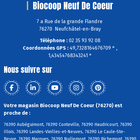
Biocoop Neuf De Coeur
7 a Rue de la grande Flandre
76270 Neufchâtel-en-Bray
Téléphone :
02 35 93 92 08
Coordonnées GPS :
49,7328164676709 ° ,
1,43454768343241 °
Nous suivre sur
Votre magasin Biocoop Neuf De Coeur (76270) est
proche de :
76390 Aubéguimont, 76390 Conteville, 76390 Haudricourt, 76390
Illois, 76390 Landes-Vieilles-et-Neuves, 76390 Le Caule-Ste-
Beuve, 76390 Marques, 76390 Nullemont, 76390 Richemont, 76390