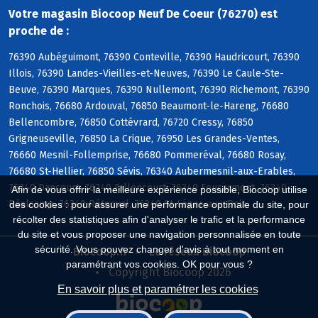
Votre magasin Biocoop Neuf De Coeur (76270) est
proche de :
76390 Aubéguimont, 76390 Conteville, 76390 Haudricourt, 76390
Illois, 76390 Landes-Vieilles-et-Neuves, 76390 Le Caule-Ste-
Beuve, 76390 Marques, 76390 Nullemont, 76390 Richemont, 76390
Ronchois, 76680 Ardouval, 76850 Beaumont-le-Hareng, 76680
Bellencombre, 76850 Cottévrard, 76720 Cressy, 76850
Grigneuseville, 76850 La Crique, 76950 Les Grandes-Ventes,
76660 Mesnil-Follemprise, 76680 Pommeréval, 76680 Rosay,
76680 St-Hellier, 76850 Sévis, 76340 Aubermesnil-aux-Erables,
76340 Dancourt, 76340 Fallencourt, 76340 Foucarmont, 76340
Afin de vous offrir la meilleure expérience possible, Biocoop utilise
Réalcamp, 76340 Rétonval, 76340 St-Léger-aux-Bois
des cookies : pour assurer une performance optimale du site, pour
récolter des statistiques afin d'analyser le trafic et la performance
du site et vous proposer une navigation personnalisée en toute
sécurité. Vous pouvez changer d'avis à tout moment en
Biocoop.fr
Le réseau Biocoop
paramétrant vos cookies. OK pour vous ?
Copyright Biocoop 2026
En savoir plus et paramétrer les cookies