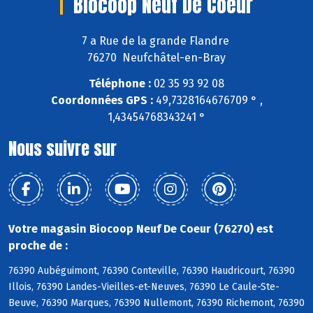
Biocoop Neuf De Coeur
7 a Rue de la grande Flandre
76270 Neufchâtel-en-Bray
Téléphone :
02 35 93 92 08
Coordonnées GPS :
49,7328164676709 ° ,
1,43454768343241 °
Nous suivre sur
Votre magasin Biocoop Neuf De Coeur (76270) est
proche de :
76390 Aubéguimont, 76390 Conteville, 76390 Haudricourt, 76390
Illois, 76390 Landes-Vieilles-et-Neuves, 76390 Le Caule-Ste-
Beuve, 76390 Marques, 76390 Nullemont, 76390 Richemont, 76390