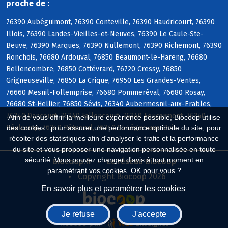
proche de :
76390 Aubéguimont, 76390 Conteville, 76390 Haudricourt, 76390
Illois, 76390 Landes-Vieilles-et-Neuves, 76390 Le Caule-Ste-
Beuve, 76390 Marques, 76390 Nullemont, 76390 Richemont, 76390
Ronchois, 76680 Ardouval, 76850 Beaumont-le-Hareng, 76680
Bellencombre, 76850 Cottévrard, 76720 Cressy, 76850
Grigneuseville, 76850 La Crique, 76950 Les Grandes-Ventes,
76660 Mesnil-Follemprise, 76680 Pommeréval, 76680 Rosay,
76680 St-Hellier, 76850 Sévis, 76340 Aubermesnil-aux-Erables,
76340 Dancourt, 76340 Fallencourt, 76340 Foucarmont, 76340
Afin de vous offrir la meilleure expérience possible, Biocoop utilise
Réalcamp, 76340 Rétonval, 76340 St-Léger-aux-Bois
des cookies : pour assurer une performance optimale du site, pour
récolter des statistiques afin d'analyser le trafic et la performance
du site et vous proposer une navigation personnalisée en toute
sécurité. Vous pouvez changer d'avis à tout moment en
Biocoop.fr
Le réseau Biocoop
paramétrant vos cookies. OK pour vous ?
Copyright Biocoop 2026
En savoir plus et paramétrer les cookies
Je refuse
J'accepte
Réalisé par