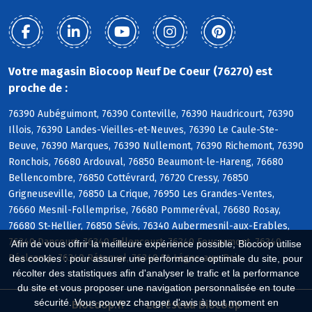
Votre magasin Biocoop Neuf De Coeur (76270) est
proche de :
76390 Aubéguimont, 76390 Conteville, 76390 Haudricourt, 76390
Illois, 76390 Landes-Vieilles-et-Neuves, 76390 Le Caule-Ste-
Beuve, 76390 Marques, 76390 Nullemont, 76390 Richemont, 76390
Ronchois, 76680 Ardouval, 76850 Beaumont-le-Hareng, 76680
Bellencombre, 76850 Cottévrard, 76720 Cressy, 76850
Grigneuseville, 76850 La Crique, 76950 Les Grandes-Ventes,
76660 Mesnil-Follemprise, 76680 Pommeréval, 76680 Rosay,
76680 St-Hellier, 76850 Sévis, 76340 Aubermesnil-aux-Erables,
76340 Dancourt, 76340 Fallencourt, 76340 Foucarmont, 76340
Afin de vous offrir la meilleure expérience possible, Biocoop utilise
Réalcamp, 76340 Rétonval, 76340 St-Léger-aux-Bois
des cookies : pour assurer une performance optimale du site, pour
récolter des statistiques afin d'analyser le trafic et la performance
du site et vous proposer une navigation personnalisée en toute
sécurité. Vous pouvez changer d'avis à tout moment en
Biocoop.fr
Le réseau Biocoop