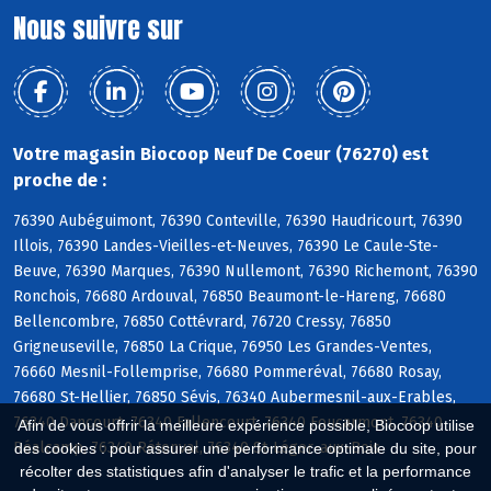
Nous suivre sur
Votre magasin Biocoop Neuf De Coeur (76270) est
proche de :
76390 Aubéguimont, 76390 Conteville, 76390 Haudricourt, 76390
Illois, 76390 Landes-Vieilles-et-Neuves, 76390 Le Caule-Ste-
Beuve, 76390 Marques, 76390 Nullemont, 76390 Richemont, 76390
Ronchois, 76680 Ardouval, 76850 Beaumont-le-Hareng, 76680
Bellencombre, 76850 Cottévrard, 76720 Cressy, 76850
Grigneuseville, 76850 La Crique, 76950 Les Grandes-Ventes,
76660 Mesnil-Follemprise, 76680 Pommeréval, 76680 Rosay,
76680 St-Hellier, 76850 Sévis, 76340 Aubermesnil-aux-Erables,
76340 Dancourt, 76340 Fallencourt, 76340 Foucarmont, 76340
Afin de vous offrir la meilleure expérience possible, Biocoop utilise
Réalcamp, 76340 Rétonval, 76340 St-Léger-aux-Bois
des cookies : pour assurer une performance optimale du site, pour
récolter des statistiques afin d'analyser le trafic et la performance