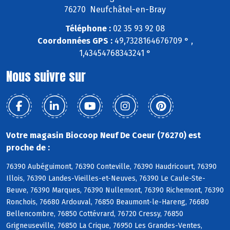
76270 Neufchâtel-en-Bray
Téléphone :
02 35 93 92 08
Coordonnées GPS :
49,7328164676709 ° ,
1,43454768343241 °
Nous suivre sur
Votre magasin Biocoop Neuf De Coeur (76270) est
proche de :
76390 Aubéguimont, 76390 Conteville, 76390 Haudricourt, 76390
Illois, 76390 Landes-Vieilles-et-Neuves, 76390 Le Caule-Ste-
Beuve, 76390 Marques, 76390 Nullemont, 76390 Richemont, 76390
Ronchois, 76680 Ardouval, 76850 Beaumont-le-Hareng, 76680
Bellencombre, 76850 Cottévrard, 76720 Cressy, 76850
Grigneuseville, 76850 La Crique, 76950 Les Grandes-Ventes,