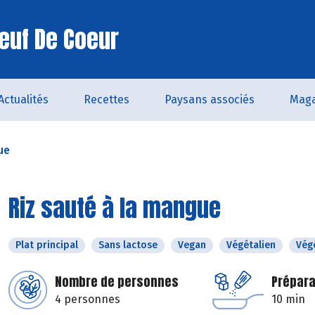
euf De Coeur
Actualités
Recettes
Paysans associés
Maga
ue
Riz sauté à la mangue
Plat principal
Sans lactose
Vegan
Végétalien
Vég
Nombre de personnes
Prépara
4 personnes
10 min