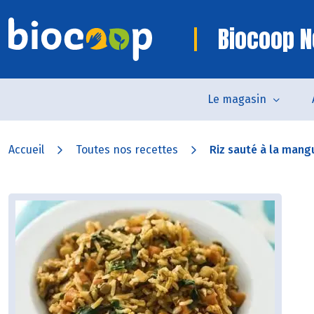
Biocoop N
Le magasin
Accueil
Toutes nos recettes
Riz sauté à la mang