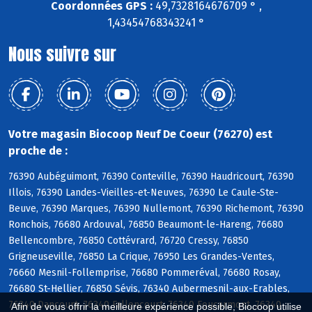
Coordonnées GPS :
49,7328164676709 ° ,
1,43454768343241 °
Nous suivre sur
Votre magasin Biocoop Neuf De Coeur (76270) est
proche de :
76390 Aubéguimont, 76390 Conteville, 76390 Haudricourt, 76390
Illois, 76390 Landes-Vieilles-et-Neuves, 76390 Le Caule-Ste-
Beuve, 76390 Marques, 76390 Nullemont, 76390 Richemont, 76390
Ronchois, 76680 Ardouval, 76850 Beaumont-le-Hareng, 76680
Bellencombre, 76850 Cottévrard, 76720 Cressy, 76850
Grigneuseville, 76850 La Crique, 76950 Les Grandes-Ventes,
76660 Mesnil-Follemprise, 76680 Pommeréval, 76680 Rosay,
76680 St-Hellier, 76850 Sévis, 76340 Aubermesnil-aux-Erables,
76340 Dancourt, 76340 Fallencourt, 76340 Foucarmont, 76340
Afin de vous offrir la meilleure expérience possible, Biocoop utilise