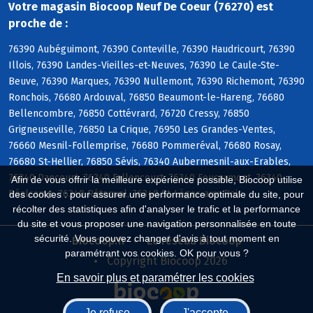
Votre magasin Biocoop Neuf De Coeur (76270) est
proche de :
76390 Aubéguimont, 76390 Conteville, 76390 Haudricourt, 76390
Illois, 76390 Landes-Vieilles-et-Neuves, 76390 Le Caule-Ste-
Beuve, 76390 Marques, 76390 Nullemont, 76390 Richemont, 76390
Ronchois, 76680 Ardouval, 76850 Beaumont-le-Hareng, 76680
Bellencombre, 76850 Cottévrard, 76720 Cressy, 76850
Grigneuseville, 76850 La Crique, 76950 Les Grandes-Ventes,
76660 Mesnil-Follemprise, 76680 Pommeréval, 76680 Rosay,
76680 St-Hellier, 76850 Sévis, 76340 Aubermesnil-aux-Erables,
76340 Dancourt, 76340 Fallencourt, 76340 Foucarmont, 76340
Afin de vous offrir la meilleure expérience possible, Biocoop utilise
Réalcamp, 76340 Rétonval, 76340 St-Léger-aux-Bois
des cookies : pour assurer une performance optimale du site, pour
récolter des statistiques afin d'analyser le trafic et la performance
du site et vous proposer une navigation personnalisée en toute
sécurité. Vous pouvez changer d'avis à tout moment en
Biocoop.fr
Le réseau Biocoop
paramétrant vos cookies. OK pour vous ?
Copyright Biocoop 2026
En savoir plus et paramétrer les cookies
Je refuse
J'accepte