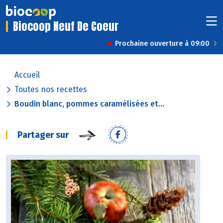
Biocoop Neuf De Coeur
Prochaine ouverture à 09:00
Accueil
Toutes nos recettes
Boudin blanc, pommes caramélisées et...
Partager sur