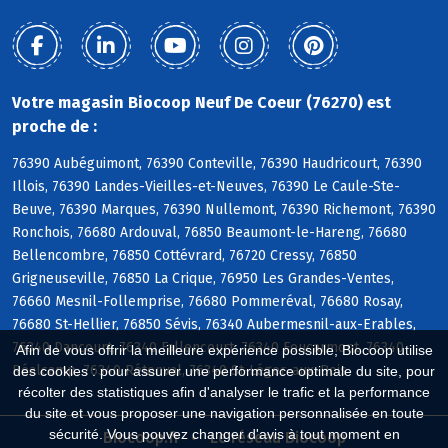
Votre magasin Biocoop Neuf De Coeur (76270) est
proche de :
76390 Aubéguimont, 76390 Conteville, 76390 Haudricourt, 76390
Illois, 76390 Landes-Vieilles-et-Neuves, 76390 Le Caule-Ste-
Beuve, 76390 Marques, 76390 Nullemont, 76390 Richemont, 76390
Ronchois, 76680 Ardouval, 76850 Beaumont-le-Hareng, 76680
Bellencombre, 76850 Cottévrard, 76720 Cressy, 76850
Grigneuseville, 76850 La Crique, 76950 Les Grandes-Ventes,
76660 Mesnil-Follemprise, 76680 Pommeréval, 76680 Rosay,
76680 St-Hellier, 76850 Sévis, 76340 Aubermesnil-aux-Erables,
76340 Dancourt, 76340 Fallencourt, 76340 Foucarmont, 76340
Afin de vous offrir la meilleure expérience possible, Biocoop utilise
Réalcamp, 76340 Rétonval, 76340 St-Léger-aux-Bois
des cookies : pour assurer une performance optimale du site, pour
récolter des statistiques afin d'analyser le trafic et la performance
du site et vous proposer une navigation personnalisée en toute
sécurité. Vous pouvez changer d'avis à tout moment en
Biocoop.fr
Le réseau Biocoop