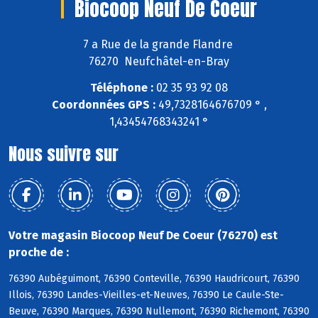
Biocoop Neuf De Coeur
7 a Rue de la grande Flandre
76270 Neufchâtel-en-Bray
Téléphone :
02 35 93 92 08
Coordonnées GPS :
49,7328164676709 ° ,
1,43454768343241 °
Nous suivre sur
Votre magasin Biocoop Neuf De Coeur (76270) est
proche de :
76390 Aubéguimont, 76390 Conteville, 76390 Haudricourt, 76390
Illois, 76390 Landes-Vieilles-et-Neuves, 76390 Le Caule-Ste-
Beuve, 76390 Marques, 76390 Nullemont, 76390 Richemont, 76390