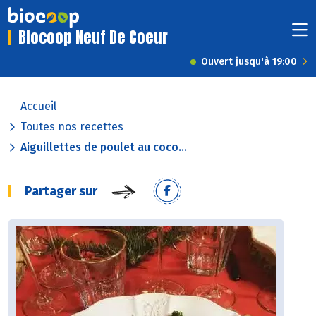
Biocoop Neuf De Coeur
Ouvert jusqu'à 19:00
Accueil
Toutes nos recettes
Aiguillettes de poulet au coco...
Partager sur