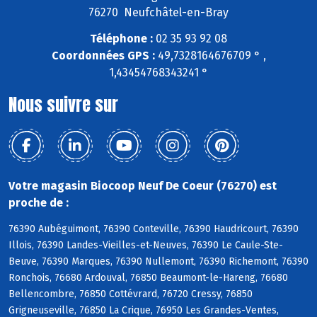
76270 Neufchâtel-en-Bray
Téléphone :
02 35 93 92 08
Coordonnées GPS :
49,7328164676709 ° ,
1,43454768343241 °
Nous suivre sur
Votre magasin Biocoop Neuf De Coeur (76270) est
proche de :
76390 Aubéguimont, 76390 Conteville, 76390 Haudricourt, 76390
Illois, 76390 Landes-Vieilles-et-Neuves, 76390 Le Caule-Ste-
Beuve, 76390 Marques, 76390 Nullemont, 76390 Richemont, 76390
Ronchois, 76680 Ardouval, 76850 Beaumont-le-Hareng, 76680
Bellencombre, 76850 Cottévrard, 76720 Cressy, 76850
Grigneuseville, 76850 La Crique, 76950 Les Grandes-Ventes,