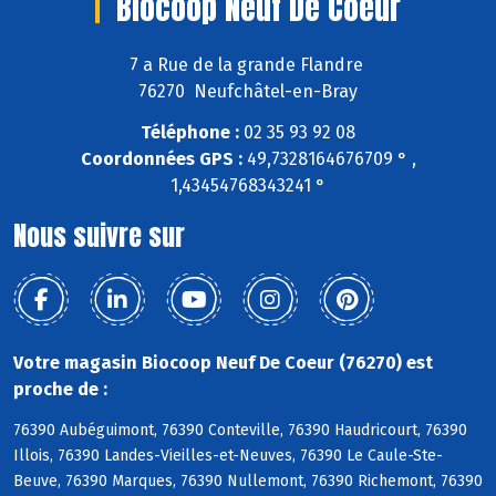
Biocoop Neuf De Coeur
7 a Rue de la grande Flandre
76270 Neufchâtel-en-Bray
Téléphone :
02 35 93 92 08
Coordonnées GPS :
49,7328164676709 ° ,
1,43454768343241 °
Nous suivre sur
Votre magasin Biocoop Neuf De Coeur (76270) est
proche de :
76390 Aubéguimont, 76390 Conteville, 76390 Haudricourt, 76390
Illois, 76390 Landes-Vieilles-et-Neuves, 76390 Le Caule-Ste-
Beuve, 76390 Marques, 76390 Nullemont, 76390 Richemont, 76390