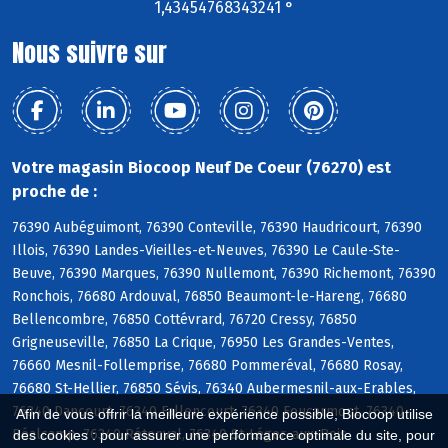
1,43454768343241 °
Nous suivre sur
Votre magasin Biocoop Neuf De Coeur (76270) est
proche de :
76390 Aubéguimont, 76390 Conteville, 76390 Haudricourt, 76390
Illois, 76390 Landes-Vieilles-et-Neuves, 76390 Le Caule-Ste-
Beuve, 76390 Marques, 76390 Nullemont, 76390 Richemont, 76390
Ronchois, 76680 Ardouval, 76850 Beaumont-le-Hareng, 76680
Bellencombre, 76850 Cottévrard, 76720 Cressy, 76850
Grigneuseville, 76850 La Crique, 76950 Les Grandes-Ventes,
76660 Mesnil-Follemprise, 76680 Pommeréval, 76680 Rosay,
76680 St-Hellier, 76850 Sévis, 76340 Aubermesnil-aux-Erables,
76340 Dancourt, 76340 Fallencourt, 76340 Foucarmont, 76340
Afin de vous offrir la meilleure expérience possible, Biocoop utilise
Réalcamp, 76340 Rétonval, 76340 St-Léger-aux-Bois
des cookies : pour assurer une performance optimale du site, pour