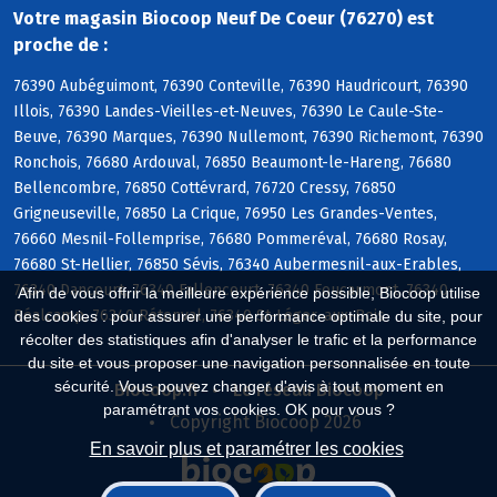
Votre magasin Biocoop Neuf De Coeur (76270) est
proche de :
76390 Aubéguimont, 76390 Conteville, 76390 Haudricourt, 76390
Illois, 76390 Landes-Vieilles-et-Neuves, 76390 Le Caule-Ste-
Beuve, 76390 Marques, 76390 Nullemont, 76390 Richemont, 76390
Ronchois, 76680 Ardouval, 76850 Beaumont-le-Hareng, 76680
Bellencombre, 76850 Cottévrard, 76720 Cressy, 76850
Grigneuseville, 76850 La Crique, 76950 Les Grandes-Ventes,
76660 Mesnil-Follemprise, 76680 Pommeréval, 76680 Rosay,
76680 St-Hellier, 76850 Sévis, 76340 Aubermesnil-aux-Erables,
76340 Dancourt, 76340 Fallencourt, 76340 Foucarmont, 76340
Afin de vous offrir la meilleure expérience possible, Biocoop utilise
Réalcamp, 76340 Rétonval, 76340 St-Léger-aux-Bois
des cookies : pour assurer une performance optimale du site, pour
récolter des statistiques afin d'analyser le trafic et la performance
du site et vous proposer une navigation personnalisée en toute
sécurité. Vous pouvez changer d'avis à tout moment en
Biocoop.fr
Le réseau Biocoop
paramétrant vos cookies. OK pour vous ?
Copyright Biocoop 2026
En savoir plus et paramétrer les cookies