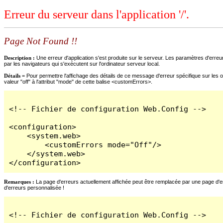
Erreur du serveur dans l'application '/'.
Page Not Found !!
Description :
Une erreur d'application s'est produite sur le serveur. Les paramètres d'erreur
par les navigateurs qui s'exécutent sur l'ordinateur serveur local.
Détails =
Pour permettre l'affichage des détails de ce message d'erreur spécifique sur les o
valeur "off" à l'attribut "mode" de cette balise <customErrors>.
<!-- Fichier de configuration Web.Config -->

<configuration>

    <system.web>

        <customErrors mode="Off"/>

    </system.web>

</configuration>
Remarques :
La page d'erreurs actuellement affichée peut être remplacée par une page d'erre
d'erreurs personnalisée !
<!-- Fichier de configuration Web.Config -->
