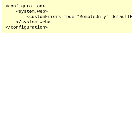
<configuration>

    <system.web>

        <customErrors mode="RemoteOnly" defaultR
    </system.web>

</configuration>