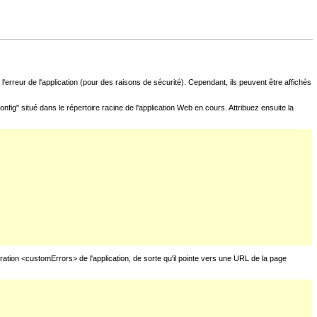
l'erreur de l'application (pour des raisons de sécurité). Cependant, ils peuvent être affichés
fig" situé dans le répertoire racine de l'application Web en cours. Attribuez ensuite la
uration <customErrors> de l'application, de sorte qu'il pointe vers une URL de la page