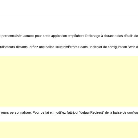
 personnalisés actuels pour cette application empêchent l'affichage à distance des détails de 
rdinateurs distants, créez une balise <customErrors> dans un fichier de configuration "web.con
urs personnalisée. Pour ce faire, modifiez l'attribut "defaultRedirect" de la balise de config