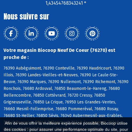
1,43454768343241 °
Nous suivre sur
Votre magasin Biocoop Neuf De Coeur (76270) est
proche de :
76390 Aubéguimont, 76390 Conteville, 76390 Haudricourt, 76390
Illois, 76390 Landes-Vieilles-et-Neuves, 76390 Le Caule-Ste-
Beuve, 76390 Marques, 76390 Nullemont, 76390 Richemont, 76390
Ronchois, 76680 Ardouval, 76850 Beaumont-le-Hareng, 76680
Bellencombre, 76850 Cottévrard, 76720 Cressy, 76850
Grigneuseville, 76850 La Crique, 76950 Les Grandes-Ventes,
76660 Mesnil-Follemprise, 76680 Pommeréval, 76680 Rosay,
76680 St-Hellier, 76850 Sévis, 76340 Aubermesnil-aux-Erables,
76340 Dancourt, 76340 Fallencourt, 76340 Foucarmont, 76340
Afin de vous offrir la meilleure expérience possible, Biocoop utilise
Réalcamp, 76340 Rétonval, 76340 St-Léger-aux-Bois
des cookies : pour assurer une performance optimale du site, pour