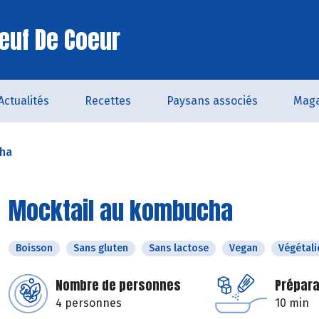
euf De Coeur
Actualités
Recettes
Paysans associés
Maga
cha
Mocktail au kombucha
Boisson
Sans gluten
Sans lactose
Vegan
Végétali
Nombre de personnes
Prépara
4 personnes
10 min